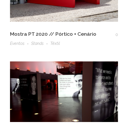
Mostra PT 2020 // Pórtico + Cenário
0
Eventos
Stands
Têxtil